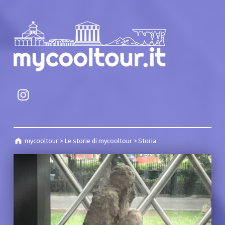
mycooltour
Campania Cultural Heritage
mycooltour pagina instagram
mycooltour
>
Le storie di mycooltour
>
Storia