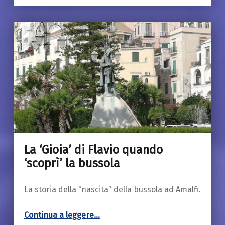
La ‘Gioia’ di Flavio quando
18 Marzo 2019
‘scoprì’ la bussola
La storia della “nascita” della bussola ad Amalfi.
“La ‘Gioia’ di Flavio quando ‘scoprì’ la bussola”
Continua a leggere
…