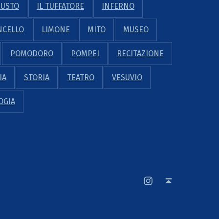
GUSTO
IL TUFFATORE
INFERNO
NCELLO
LIMONE
MITO
MUSEO
POMODORO
POMPEI
RECITAZIONE
IA
STORIA
TEATRO
VESUVIO
OGIA
mycooltour pagina instagram
Back to top ↑