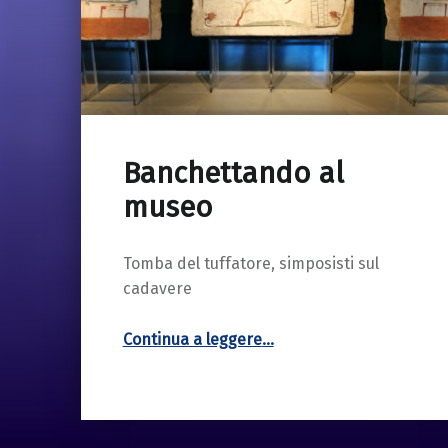
Banchettando al
18 Marzo 2019
museo
Tomba del tuffatore, simposisti sul
cadavere
“Banchettando al museo”
Continua a leggere
…