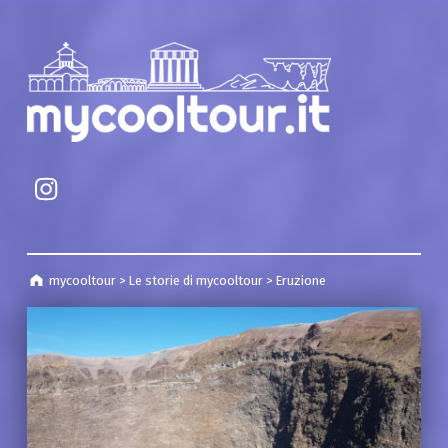
mycooltour
Campania Cultural Heritage
mycooltour pagina instagram
mycooltour
>
Le storie di mycooltour
>
Eruzione