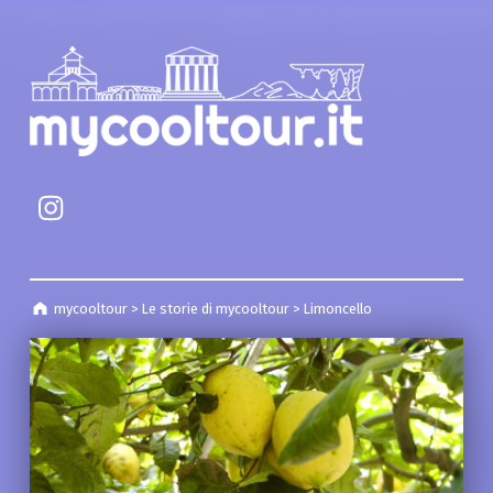
mycooltour
Campania Cultural Heritage
mycooltour pagina instagram
mycooltour
>
Le storie di mycooltour
>
Limoncello