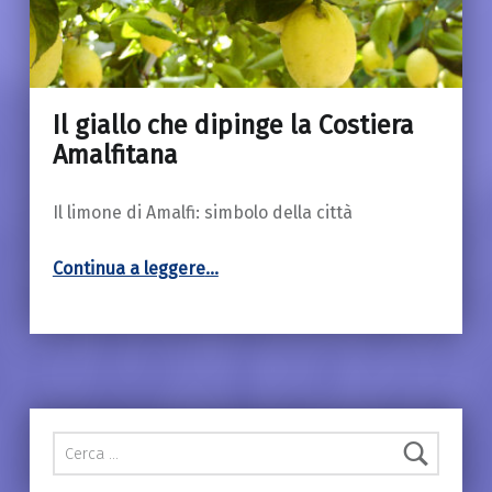
Il giallo che dipinge la Costiera
18 Marzo 2019
Amalfitana
Il limone di Amalfi: simbolo della città
“Il giallo che dipinge la Costiera Amalfitana”
Continua a leggere
…
Ricerca per: